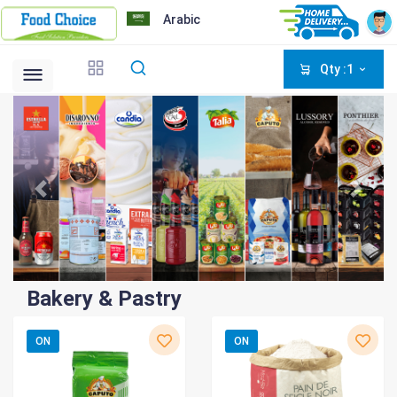
Arabic
Qty :1
Bakery & Pastry
ON
ON