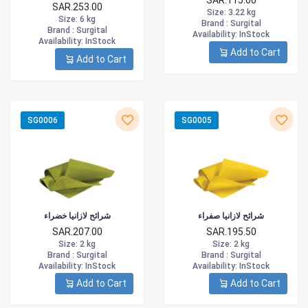
SAR.115.00
SAR.253.00
Size
: 3.22 kg
Size
: 6 kg
Brand :
Surgital
Brand :
Surgital
Availability
: InStock
Availability
: InStock
Add to Cart
Add to Cart
SG0006
SG0005
شرائح لازانيا صفراء
شرائح لازانيا خضراء
SAR.207.00
SAR.195.50
Size
: 2 kg
Size
: 2 kg
Brand :
Surgital
Brand :
Surgital
Availability
: InStock
Availability
: InStock
Add to Cart
Add to Cart