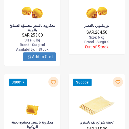
تورتيليوني بالفطر
معكرونة بالبيض محشوَّة السَبانخ
والجبنة
SAR.264.50
SAR.253.00
Size
: 6 kg
Size
: 6 kg
Brand :
Surgital
Brand :
Surgital
Out of Stock
Availability
: InStock
Add to Cart
SG0017
SG0009
عجينة شرائح بف باستري
معكرونة بالبيض محشوه بجبنة
الريكوتا