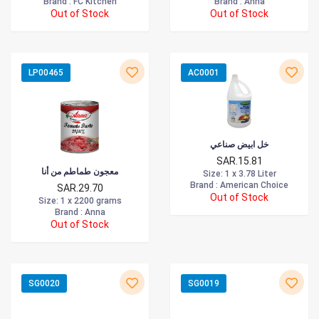
Brand :
FC Kitchen
Brand :
Anna
Out of Stock
Out of Stock
LP00465
AC0001
خل ابيض صناعي
SAR.15.81
معجون طماطم من أنا
Size
: 1 x 3.78 Liter
Brand :
American Choice
SAR.29.70
Out of Stock
Size
: 1 x 2200 grams
Brand :
Anna
Out of Stock
SG0020
SG0019