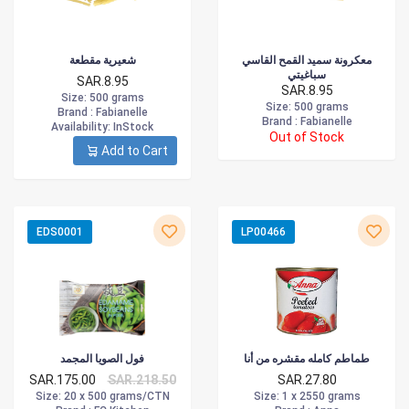
معكرونة سميد القمح القاسي
شعيرية مقطعة
سباغيتي
SAR.8.95
SAR.8.95
Size
: 500 grams
Size
: 500 grams
Brand :
Fabianelle
Brand :
Fabianelle
Availability
: InStock
Out of Stock
Add to Cart
EDS0001
LP00466
طماطم كامله مقشره من أنا
فول الصويا المجمد
SAR.175.00
SAR.218.50
SAR.27.80
Size
: 20 x 500 grams/CTN
Size
: 1 x 2550 grams