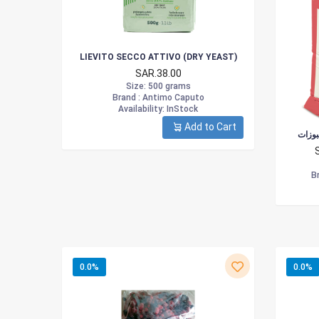
LIEVITO SECCO ATTIVO (DRY YEAST)
SAR.38.00
Size
: 500 grams
Brand :
Antimo Caputo
Availability
: InStock
Add to Cart
بوزات
Br
0.0%
0.0%