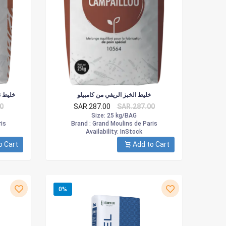
خليط الخبز الريفي من كامبيلو
خليط تي 80 مطحون بحجر ال
0
SAR.287.00
SAR.287.00
Size
: 25 kg/BAG
is
Brand :
Grand Moulins de Paris
Availability
: InStock
o Cart
Add to Cart
0%