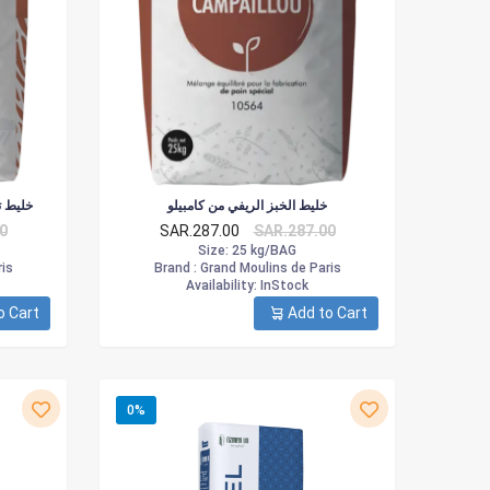
خليط الخبز الريفي من كامبيلو
خليط تي 80 مطحون بحجر ال
0
SAR.287.00
SAR.287.00
Size
: 25 kg/BAG
is
Brand :
Grand Moulins de Paris
Availability
: InStock
o Cart
Add to Cart
0%