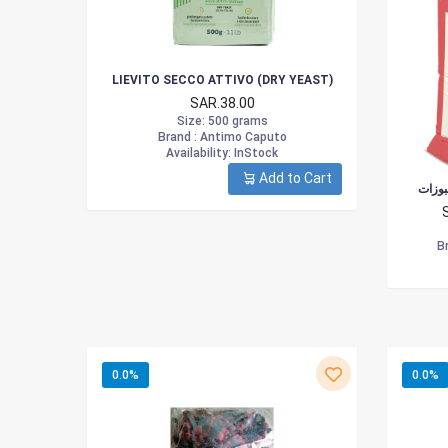
LIEVITO SECCO ATTIVO (DRY YEAST)
SAR.38.00
Size
: 500 grams
Brand :
Antimo Caputo
Availability
: InStock
Add to Cart
بوزات
Br
0.0%
0.0%