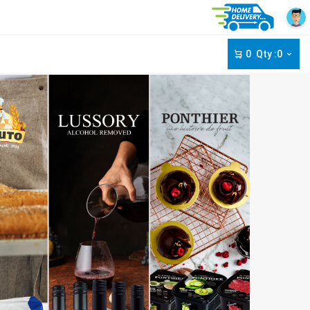
0
Qty :0