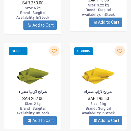
SAR.115.00
SAR.253.00
Size
: 3.22 kg
Size
: 6 kg
Brand :
Surgital
Brand :
Surgital
Availability
: InStock
Availability
: InStock
Add to Cart
Add to Cart
SG0006
SG0005
شرائح لازانيا صفراء
شرائح لازانيا خضراء
SAR.207.00
SAR.195.50
Size
: 2 kg
Size
: 2 kg
Brand :
Surgital
Brand :
Surgital
Availability
: InStock
Availability
: InStock
Add to Cart
Add to Cart