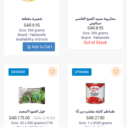
معكرونة سميد القمح القاسي
شعيرية مقطعة
سباغيتي
SAR.8.95
SAR.8.95
Size
: 500 grams
Size
: 500 grams
Brand :
Fabianelle
Brand :
Fabianelle
Availability
: InStock
Out of Stock
Add to Cart
EDS0001
LP00466
طماطم كامله مقشره من أنا
فول الصويا المجمد
SAR.175.00
SAR.218.50
SAR.27.80
Size
: 20 x 500 grams/CTN
Size
: 1 x 2550 grams