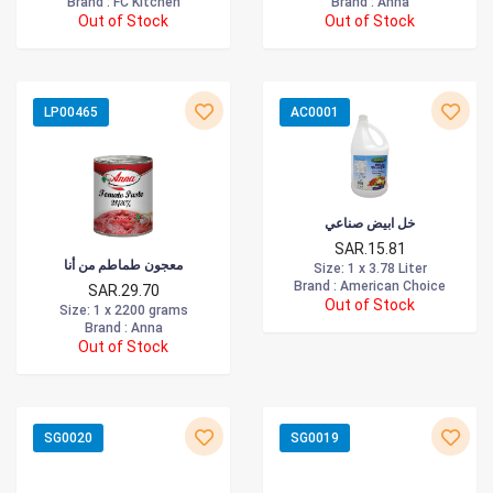
Brand :
FC Kitchen
Brand :
Anna
Out of Stock
Out of Stock
LP00465
AC0001
خل ابيض صناعي
SAR.15.81
معجون طماطم من أنا
Size
: 1 x 3.78 Liter
Brand :
American Choice
SAR.29.70
Out of Stock
Size
: 1 x 2200 grams
Brand :
Anna
Out of Stock
SG0020
SG0019