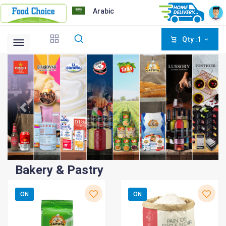
Arabic
Qty :1
Bakery & Pastry
ON
ON