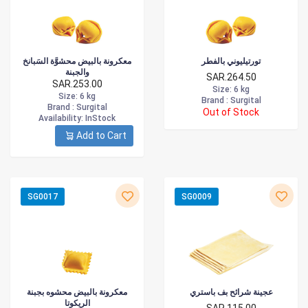
تورتيليوني بالفطر
معكرونة بالبيض محشوَّة السَبانخ
والجبنة
SAR.264.50
SAR.253.00
Size
: 6 kg
Size
: 6 kg
Brand :
Surgital
Brand :
Surgital
Out of Stock
Availability
: InStock
Add to Cart
SG0017
SG0009
عجينة شرائح بف باستري
معكرونة بالبيض محشوه بجبنة
الريكوتا