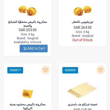
تورتيليوني بالفطر
معكرونة بالبيض محشوَّة السَبانخ
والجبنة
SAR.264.50
SAR.253.00
Size
: 6 kg
Size
: 6 kg
Brand :
Surgital
Brand :
Surgital
Out of Stock
Availability
: InStock
Add to Cart
SG0017
SG0009
عجينة شرائح بف باستري
معكرونة بالبيض محشوه بجبنة
الريكوتا