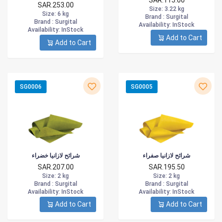
SAR.115.00
SAR.253.00
Size
: 3.22 kg
Size
: 6 kg
Brand :
Surgital
Brand :
Surgital
Availability
: InStock
Availability
: InStock
Add to Cart
Add to Cart
SG0006
SG0005
شرائح لازانيا صفراء
شرائح لازانيا خضراء
SAR.207.00
SAR.195.50
Size
: 2 kg
Size
: 2 kg
Brand :
Surgital
Brand :
Surgital
Availability
: InStock
Availability
: InStock
Add to Cart
Add to Cart