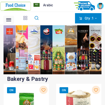
Arabic
Qty :1
Bakery & Pastry
ON
ON