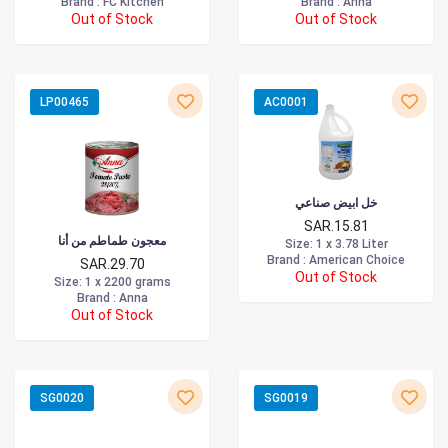
Brand :
FC Kitchen
Brand :
Anna
Out of Stock
Out of Stock
LP00465
AC0001
خل ابيض صناعي
SAR.15.81
معجون طماطم من أنا
Size
: 1 x 3.78 Liter
Brand :
American Choice
SAR.29.70
Out of Stock
Size
: 1 x 2200 grams
Brand :
Anna
Out of Stock
SG0020
SG0019