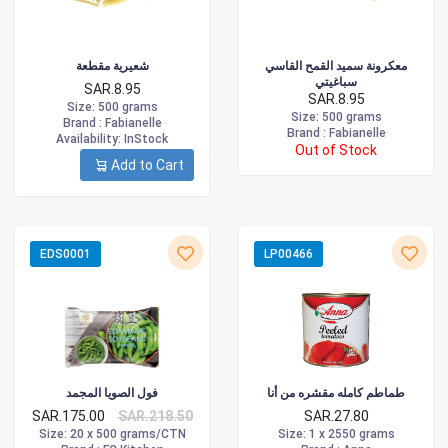
معكرونة سميد القمح القاسي
شعيرية مقطعة
سباغيتي
SAR.8.95
SAR.8.95
Size
: 500 grams
Size
: 500 grams
Brand :
Fabianelle
Brand :
Fabianelle
Availability
: InStock
Out of Stock
Add to Cart
EDS0001
LP00466
طماطم كامله مقشره من أنا
فول الصويا المجمد
SAR.175.00
SAR.218.50
SAR.27.80
Size
: 20 x 500 grams/CTN
Size
: 1 x 2550 grams